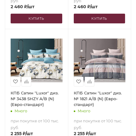
руб.
руб.
2 460
₽
/шт
2 460
₽
/шт
КУПИТЬ
КУПИТЬ
КПБ Сатин "Luxor" диз.
КПБ Сатин "Luxor" диз.
№ 3438 SHZY A/B (N)
№ 1821 A/B (N) (Евро-
(Евро-стандарт)
стандарт)
Много
Много
при покупке от 100 тыс.
при покупке от 100 тыс.
руб.
руб.
2 255
₽
/шт
2 255
₽
/шт