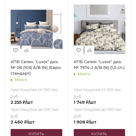
КПБ Сатин "Luxor" диз.
КПБ Сатин "Luxor" диз.
№ 08 (103) A/B (N) (Евро-
№ 7974-2 A/B (N) (1,5-сп.)
стандарт)
Много
Много
при покупке от 100 тыс.
при покупке от 100 тыс.
руб.
руб.
2 255
₽
/шт
1 749
₽
/шт
при покупке до 100 тыс.
при покупке до 100 тыс.
руб.
руб.
2 460
₽
/шт
1 908
₽
/шт
КУПИТЬ
КУПИТЬ