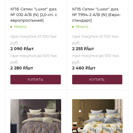
КПБ Сатин "Luxor" диз.
КПБ Сатин "Luxor" диз.
№ 032 A/B (N) (2,0-сп. с
№ 7994-2 A/B (N) (Евро-
европростыней)
стандарт)
Много
Много
при покупке от 100 тыс.
при покупке от 100 тыс.
руб.
руб.
2 090
₽
/шт
2 255
₽
/шт
при покупке до 100 тыс.
при покупке до 100 тыс.
руб.
руб.
2 280
₽
/шт
2 460
₽
/шт
КУПИТЬ
КУПИТЬ