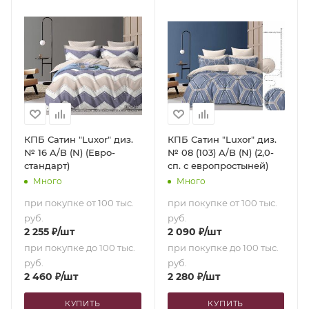
КПБ Сатин "Luxor" диз.
КПБ Сатин "Luxor" диз.
№ 16 A/B (N) (Евро-
№ 08 (103) A/B (N) (2,0-
стандарт)
сп. с европростыней)
Много
Много
при покупке от 100 тыс.
при покупке от 100 тыс.
руб.
руб.
2 255
₽
/шт
2 090
₽
/шт
при покупке до 100 тыс.
при покупке до 100 тыс.
руб.
руб.
2 460
₽
/шт
2 280
₽
/шт
КУПИТЬ
КУПИТЬ