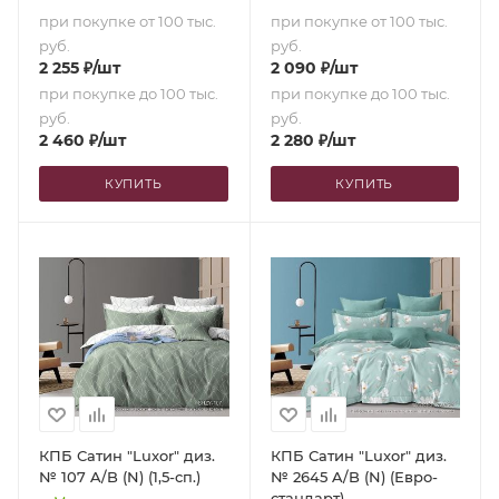
при покупке от 100 тыс.
при покупке от 100 тыс.
руб.
руб.
2 255
₽
/шт
2 090
₽
/шт
при покупке до 100 тыс.
при покупке до 100 тыс.
руб.
руб.
2 460
₽
/шт
2 280
₽
/шт
КУПИТЬ
КУПИТЬ
КПБ Сатин "Luxor" диз.
КПБ Сатин "Luxor" диз.
№ 107 A/B (N) (1,5-сп.)
№ 2645 A/B (N) (Евро-
стандарт)