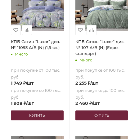
КПБ Сатин "Luxor" диз.
КПБ Сатин "Luxor" диз.
№ 11093 A/B (N) (1,5-сп.)
№ 107 A/B (N) (Евро-
стандарт)
Много
Много
при покупке от 100 тыс.
при покупке от 100 тыс.
руб.
руб.
1 749
₽
/шт
2 255
₽
/шт
при покупке до 100 тыс.
при покупке до 100 тыс.
руб.
руб.
1 908
₽
/шт
2 460
₽
/шт
КУПИТЬ
КУПИТЬ