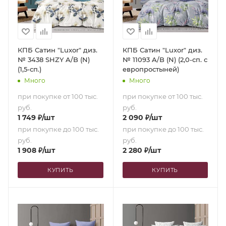
КПБ Сатин "Luxor" диз.
КПБ Сатин "Luxor" диз.
№ 3438 SHZY A/B (N)
№ 11093 A/B (N) (2,0-сп. с
(1,5-сп.)
европростыней)
Много
Много
при покупке от 100 тыс.
при покупке от 100 тыс.
руб.
руб.
1 749
₽
/шт
2 090
₽
/шт
при покупке до 100 тыс.
при покупке до 100 тыс.
руб.
руб.
1 908
₽
/шт
2 280
₽
/шт
КУПИТЬ
КУПИТЬ