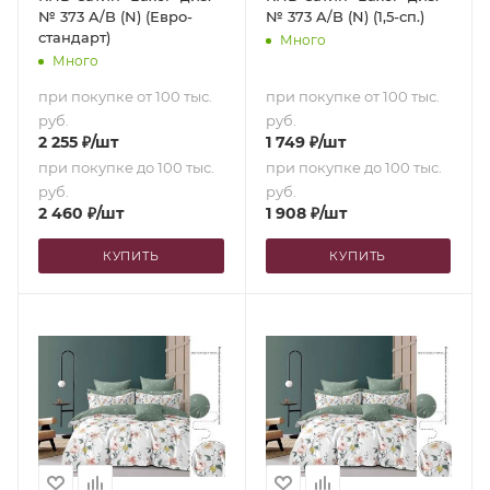
№ 373 A/B (N) (Евро-
№ 373 A/B (N) (1,5-сп.)
стандарт)
Много
Много
при покупке от 100 тыс.
при покупке от 100 тыс.
руб.
руб.
2 255
₽
/шт
1 749
₽
/шт
при покупке до 100 тыс.
при покупке до 100 тыс.
руб.
руб.
2 460
₽
/шт
1 908
₽
/шт
КУПИТЬ
КУПИТЬ