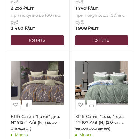
руб.
руб.
2 255
₽
/шт
1 749
₽
/шт
при покупке до 100 тыс.
при покупке до 100 тыс.
руб.
руб.
2 460
₽
/шт
1 908
₽
/шт
КУПИТЬ
КУПИТЬ
КПБ Сатин "Luxor" диз.
КПБ Сатин "Luxor" диз.
№ 81241 A/B (N) (Евро-
№ 107 A/B (N) (2,0-сп. с
стандарт)
европростыней)
Много
Много