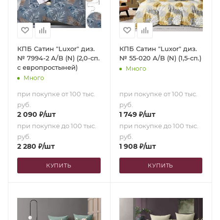
КПБ Сатин "Luxor" диз.
КПБ Сатин "Luxor" диз.
№ 7994-2 A/B (N) (2,0-сп.
№ 55-020 A/B (N) (1,5-сп.)
с европростыней)
Много
Много
при покупке от 100 тыс.
при покупке от 100 тыс.
руб.
руб.
2 090
₽
/шт
1 749
₽
/шт
при покупке до 100 тыс.
при покупке до 100 тыс.
руб.
руб.
2 280
₽
/шт
1 908
₽
/шт
КУПИТЬ
КУПИТЬ