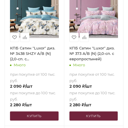
КПБ Сатин "Luxor" диз.
КПБ Сатин "Luxor" диз.
№ 3438 SHZY A/B (N)
№ 373 A/B (N) (2,0-сп. с
(2,0-сп. с
европростыней)
европростыней)
Много
Много
при покупке от 100 тыс.
при покупке от 100 тыс.
руб.
руб.
2 090
₽
/шт
2 090
₽
/шт
при покупке до 100 тыс.
при покупке до 100 тыс.
руб.
руб.
2 280
₽
/шт
2 280
₽
/шт
КУПИТЬ
КУПИТЬ