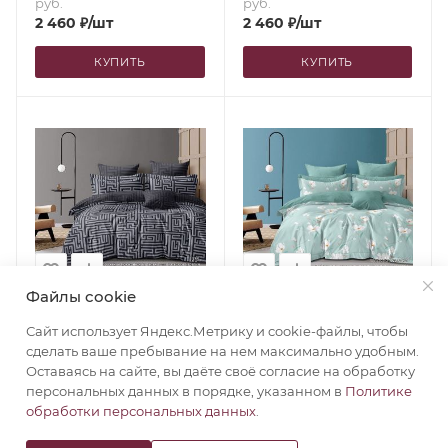
руб.
руб.
2 460
₽
/шт
2 460
₽
/шт
КУПИТЬ
КУПИТЬ
Файлы cookie
КПБ Сатин "Luxor" диз.
КПБ Сатин "Luxor" диз.
№ 376 A/B (N) (1,5-сп.)
№ 2645 A/B (N) (2,0-сп. с
Сайт использует Яндекс.Метрику и cookie-файлы, чтобы
европростыней)
Много
сделать ваше пребывание на нем максимально удобным.
Много
Оставаясь на сайте, вы даёте своё согласие на обработку
персональных данных в порядке, указанном в
Политике
при покупке от 100 тыс.
при покупке от 100 тыс.
обработки персональных данных
.
руб.
руб.
1 749
₽
/шт
2 090
₽
/шт