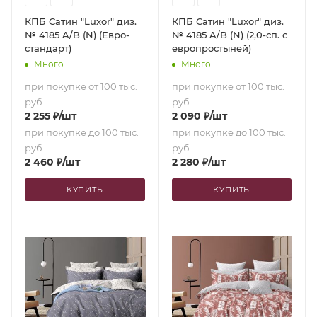
КПБ Сатин "Luxor" диз.
КПБ Сатин "Luxor" диз.
№ 4185 A/B (N) (Евро-
№ 4185 A/B (N) (2,0-сп. с
стандарт)
европростыней)
Много
Много
при покупке от 100 тыс.
при покупке от 100 тыс.
руб.
руб.
2 255
₽
/шт
2 090
₽
/шт
при покупке до 100 тыс.
при покупке до 100 тыс.
руб.
руб.
2 460
₽
/шт
2 280
₽
/шт
КУПИТЬ
КУПИТЬ