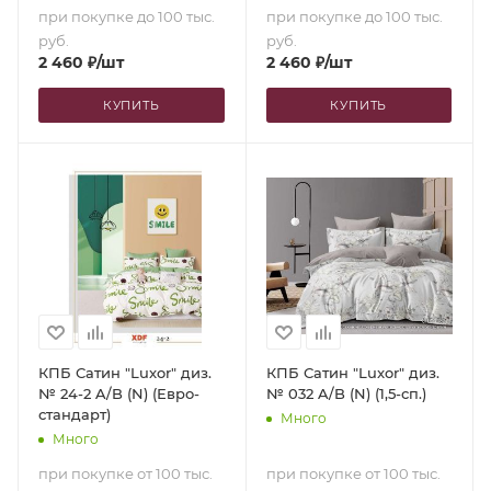
при покупке до 100 тыс.
при покупке до 100 тыс.
руб.
руб.
2 460
₽
/шт
2 460
₽
/шт
КУПИТЬ
КУПИТЬ
КПБ Сатин "Luxor" диз.
КПБ Сатин "Luxor" диз.
№ 24-2 A/B (N) (Евро-
№ 032 A/B (N) (1,5-сп.)
стандарт)
Много
Много
при покупке от 100 тыс.
при покупке от 100 тыс.