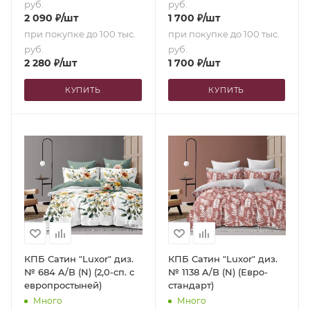
руб.
руб.
2 090
₽
/шт
1 700
₽
/шт
при покупке до 100 тыс.
при покупке до 100 тыс.
руб.
руб.
2 280
₽
/шт
1 700
₽
/шт
КУПИТЬ
КУПИТЬ
КПБ Сатин "Luxor" диз.
КПБ Сатин "Luxor" диз.
№ 684 A/B (N) (2,0-сп. с
№ 1138 A/B (N) (Евро-
европростыней)
стандарт)
Много
Много