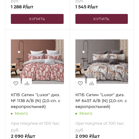
руб.
руб.
1 288
₽
/шт
1 545
₽
/шт
КУПИТЬ
КУПИТЬ
КПБ Сатин "Luxor" диз.
КПБ Сатин "Luxor" диз.
№ 1138 A/B (N) (2,0-сп. с
№ 6457 A/B (N) (2,0-сп. с
европростыней)
европростыней)
Много
Много
при покупке от 100 тыс.
при покупке от 100 тыс.
руб.
руб.
2 090
₽
/шт
2 090
₽
/шт