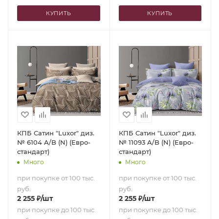
КУПИТЬ
КУПИТЬ
КПБ Сатин "Luxor" диз.
КПБ Сатин "Luxor" диз.
№ 6104 A/B (N) (Евро-
№ 11093 A/B (N) (Евро-
стандарт)
стандарт)
Много
Много
при покупке от 100 тыс.
при покупке от 100 тыс.
руб.
руб.
2 255
₽
/шт
2 255
₽
/шт
при покупке до 100 тыс.
при покупке до 100 тыс.