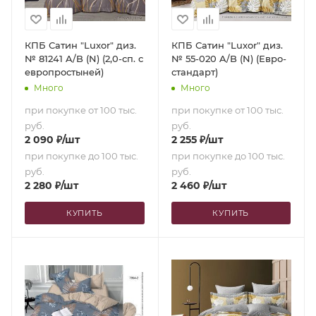
КПБ Сатин "Luxor" диз.
КПБ Сатин "Luxor" диз.
№ 81241 A/B (N) (2,0-сп. с
№ 55-020 A/B (N) (Евро-
европростыней)
стандарт)
Много
Много
при покупке от 100 тыс.
при покупке от 100 тыс.
руб.
руб.
2 090
₽
/шт
2 255
₽
/шт
при покупке до 100 тыс.
при покупке до 100 тыс.
руб.
руб.
2 280
₽
/шт
2 460
₽
/шт
КУПИТЬ
КУПИТЬ