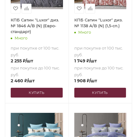
КПБ Сатин "Luxor" диз.
КПБ Сатин "Luxor" диз.
№ 1846 A/B (N) (Евро-
№ 1138 A/B (N) (1,5-сп.)
стандарт)
Много
Много
при покупке от 100 тыс.
при покупке от 100 тыс.
руб.
руб.
2 255
₽
/шт
1 749
₽
/шт
при покупке до 100 тыс.
при покупке до 100 тыс.
руб.
руб.
2 460
₽
/шт
1 908
₽
/шт
КУПИТЬ
КУПИТЬ