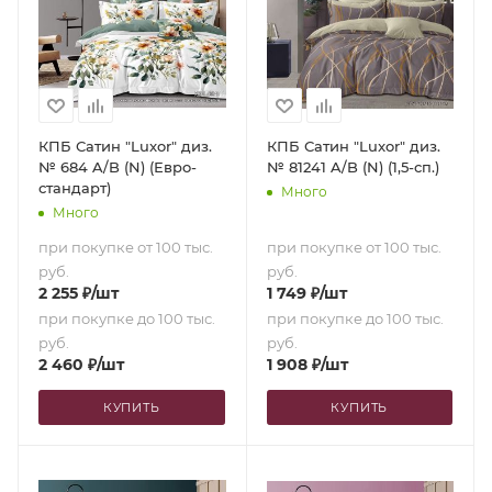
КПБ Сатин "Luxor" диз.
КПБ Сатин "Luxor" диз.
№ 684 A/B (N) (Евро-
№ 81241 A/B (N) (1,5-сп.)
стандарт)
Много
Много
при покупке от 100 тыс.
при покупке от 100 тыс.
руб.
руб.
2 255
₽
/шт
1 749
₽
/шт
при покупке до 100 тыс.
при покупке до 100 тыс.
руб.
руб.
2 460
₽
/шт
1 908
₽
/шт
КУПИТЬ
КУПИТЬ