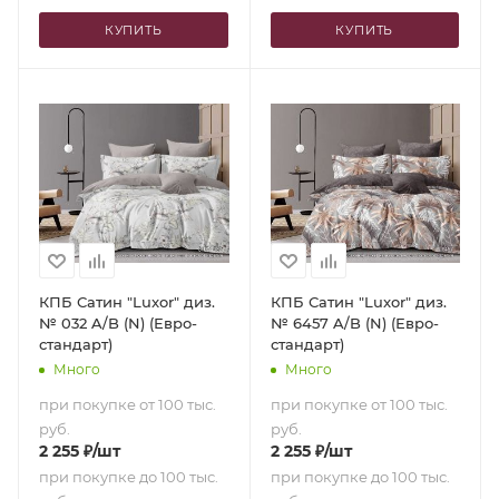
КУПИТЬ
КУПИТЬ
КПБ Сатин "Luxor" диз.
КПБ Сатин "Luxor" диз.
№ 032 A/B (N) (Евро-
№ 6457 A/B (N) (Евро-
стандарт)
стандарт)
Много
Много
при покупке от 100 тыс.
при покупке от 100 тыс.
руб.
руб.
2 255
₽
/шт
2 255
₽
/шт
при покупке до 100 тыс.
при покупке до 100 тыс.