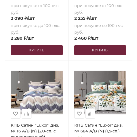
при покупке от 100 тыс.
при покупке от 100 тыс.
руб.
руб.
2 090
₽
/шт
2 255
₽
/шт
при покупке до 100 тыс.
при покупке до 100 тыс.
руб.
руб.
2 280
₽
/шт
2 460
₽
/шт
КУПИТЬ
КУПИТЬ
КПБ Сатин "Luxor" диз.
КПБ Сатин "Luxor" диз.
№ 16 A/B (N) (2,0-сп. с
№ 684 A/B (N) (1,5-сп.)
европростыней)