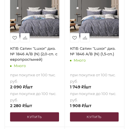
КПБ Сатин "Luxor" диз.
КПБ Сатин "Luxor" диз.
№ 1846 A/B (N) (2,0-сп. с
№ 1846 A/B (N) (1,5-сп.)
европростыней)
Много
Много
при покупке от 100 тыс.
при покупке от 100 тыс.
руб.
руб.
2 090
₽
/шт
1 749
₽
/шт
при покупке до 100 тыс.
при покупке до 100 тыс.
руб.
руб.
2 280
₽
/шт
1 908
₽
/шт
КУПИТЬ
КУПИТЬ