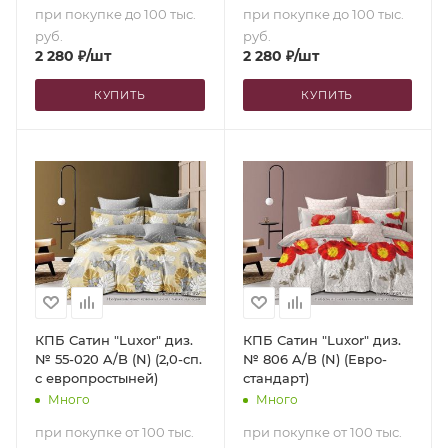
при покупке до 100 тыс.
при покупке до 100 тыс.
руб.
руб.
2 280
₽
/шт
2 280
₽
/шт
КУПИТЬ
КУПИТЬ
КПБ Сатин "Luxor" диз.
КПБ Сатин "Luxor" диз.
№ 55-020 A/B (N) (2,0-сп.
№ 806 A/B (N) (Евро-
с европростыней)
стандарт)
Много
Много
при покупке от 100 тыс.
при покупке от 100 тыс.