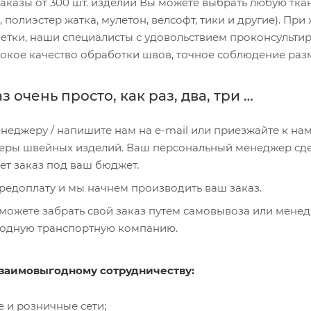
казы от 300 шт. изделий Вы можете выбрать любую ткань,
, полиэстер жатка, мулетон, велсофт, тики и другие). Пр
етки, наши специалисты с удовольствием проконсультиру
окое качество обработки швов, точное соблюдение раз
з очень просто, как раз, два, три …
неджеру / напишите нам на e-mail или приезжайте к нам
еры швейных изделий. Ваш персональный менеджер сдел
ет заказ под ваш бюджет.
редоплату и мы начнем производить ваш заказ.
 можете забрать свой заказ путем самовывоза или мен
годную транспортную компанию.
заимовыгодному сотрудничеству:
 и розничные сети;