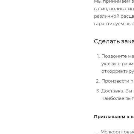
Мы принимаем за
сатин, полисатин
различной расцв
гарантируем выс
Сделать зака
Позвоните ме
укажите разм
откорректиру
Произвести п
Доставка. Вы
наиболее вы
Приглашаем к в
Мелкооптовые