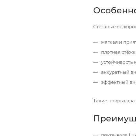
Особенно
Стёганые велюро
мягкая и прия
плотная стёжк
устойчивость к
аккуратный в
эффектный вн
Такие покрывала 
Преимуще
покрывала Lux