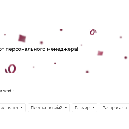
вание)
ид ткани
Плотность,гр/м2
Размер
Распродажа