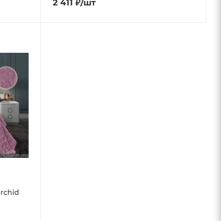
2 411
₽
/шт
rchid