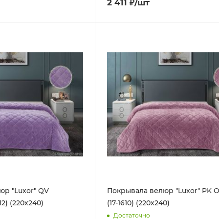
2 411
₽
/шт
юр "Luxor" QV
Покрывала велюр "Luxor" PK O
12) (220х240)
(17-1610) (220х240)
Достаточно