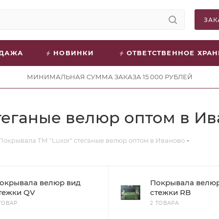
ЗАК
ОДАЖА
НОВИНКИ
ОТВЕТСТВЕННОЕ ХРА
МИНИМАЛЬНАЯ СУММА ЗАКАЗА 15 000 РУБЛЕЙ
теганые велюр оптом в И
Покрывала ТМ "Luxor" стеганые велюр оптом в Иваново
окрывала велюр вид
Покрывала велюр
тежки QV
стежки RB
 ТОВАР
2 ТОВАРА