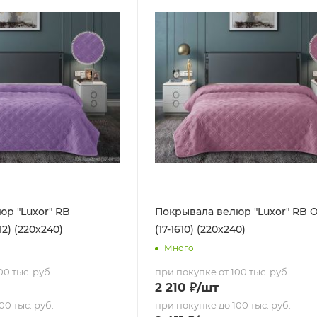
р "Luxor" RB
Покрывала велюр "Luxor" RB O
12) (220х240)
(17-1610) (220х240)
Много
0 тыс. руб.
при покупке от 100 тыс. руб.
2 210
₽
/шт
00 тыс. руб.
при покупке до 100 тыс. руб.