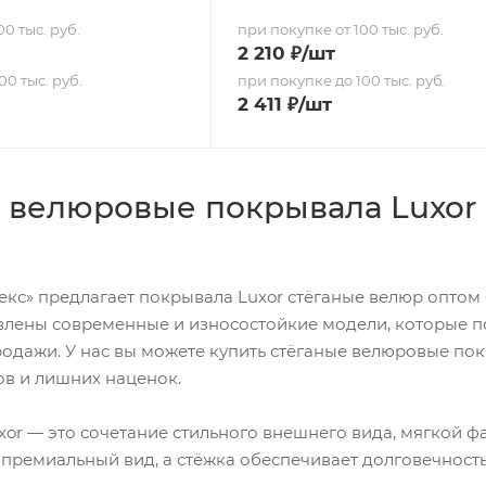
0 тыс. руб.
при покупке от 100 тыс. руб.
2 210
₽
/шт
00 тыс. руб.
при покупке до 100 тыс. руб.
2 411
₽
/шт
 велюровые покрывала Luxor 
кс» предлагает покрывала Luxor стёганые велюр оптом о
влены современные и износостойкие модели, которые под
одажи. У нас вы можете купить стёганые велюровые по
в и лишних наценок.
or — это сочетание стильного внешнего вида, мягкой ф
премиальный вид, а стёжка обеспечивает долговечност