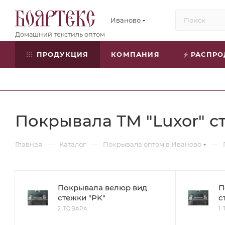
Иваново
ПРОДУКЦИЯ
КОМПАНИЯ
РАСПР
Покрывала ТМ "Luxor" с
—
—
—
Главная
Каталог
Покрывала оптом в Иваново
Покрывала велюр вид
П
стежки "PK"
с
2 ТОВАРА
1