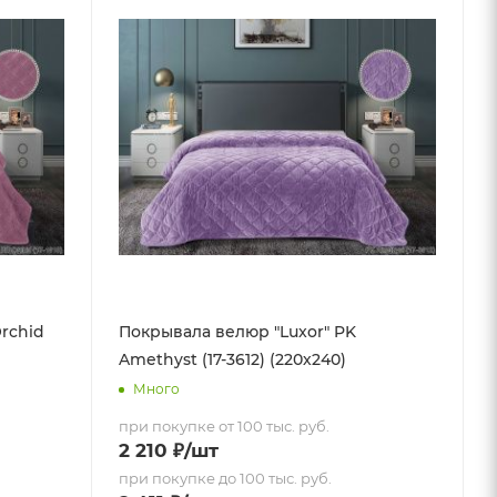
rchid
Покрывала велюр "Luxor" PK
Amethyst (17-3612) (220х240)
Много
при покупке от 100 тыс. руб.
2 210
₽
/шт
при покупке до 100 тыс. руб.