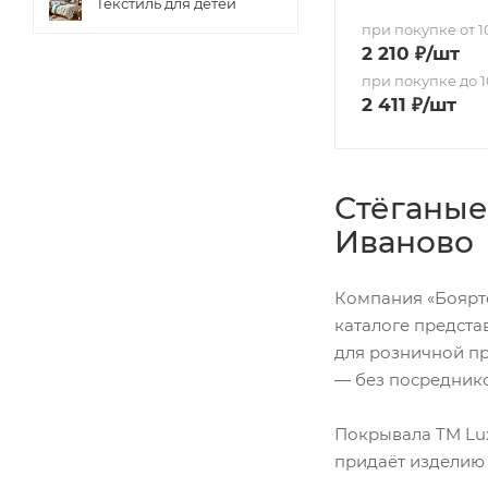
Текстиль для детей
при покупке от 10
2 210
₽
/шт
при покупке до 1
2 411
₽
/шт
Стёганые
Иваново
Компания «Боярте
каталоге предста
для розничной пр
— без посреднико
Покрывала TM Lux
придаёт изделию 