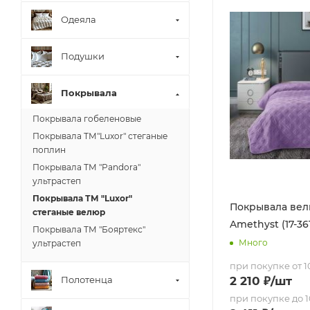
Одеяла
Подушки
Покрывала
Покрывала гобеленовые
Покрывала ТМ"Luxor" стеганые
поплин
Покрывала ТМ "Pandora"
ультрастеп
Покрывала ТМ "Luxor"
Покрывала велю
стеганые велюр
Amethyst (17-36
Покрывала ТМ "Бояртекс"
Много
ультрастеп
при покупке от 10
Полотенца
2 210
₽
/шт
при покупке до 1