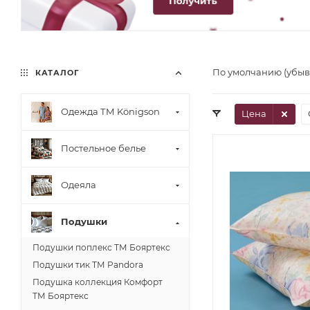
По умолчанию (убы
КАТАЛОГ
Одежда ТМ Königson
Цена
Постельное белье
Одеяла
Подушки
Подушки поплекс ТМ Бояртекс
Подушки тик ТМ Pandora
Подушка коллекция Комфорт
ТМ Бояртекс