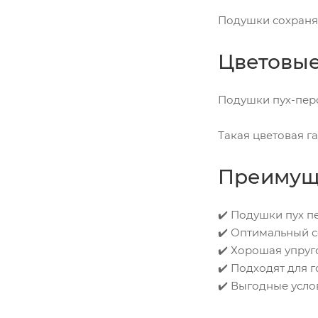
Подушки сохраняю
Цветовы
Подушки пух-перо
Такая цветовая г
Преимуще
✔️ Подушки пух п
✔️ Оптимальный 
✔️ Хорошая упруг
✔️ Подходят для г
✔️ Выгодные усло