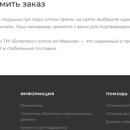
мить заказ
 подушки пух перо оптом прямо на сайте: выберите нужн
нлайн. Наш менеджер свяжется с вами для подтвержден
 ТМ «Бояртекс» оптом из Иваново — это надежный и пр
т и стабильные поставки.
ИНФОРМАЦИЯ
ПОМОЩЬ
Реквизиты
Условия оп
Политика обработки персональных
Условия дос
данных
Вопрос-отв
Клиентская поддержка