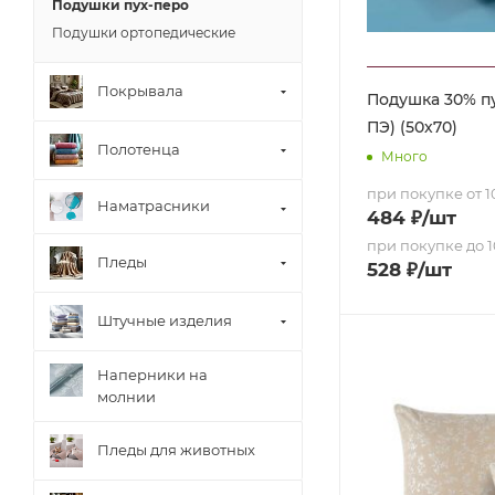
Подушки пух-перо
Подушки ортопедические
Покрывала
Подушка 30% пу
ПЭ) (50х70)
Полотенца
Много
при покупке от 10
Наматрасники
484
₽
/шт
при покупке до 1
Пледы
528
₽
/шт
Штучные изделия
Наперники на
молнии
Пледы для животных