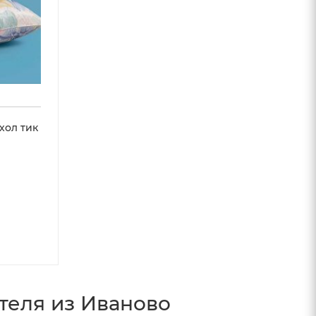
хол тик
теля из Иваново