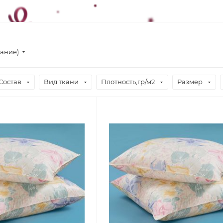
вание)
Состав
Вид ткани
Плотность,гр/м2
Размер