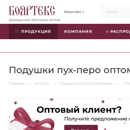
Иваново
ПРОДУКЦИЯ
КОМПАНИЯ
РАСПР
Подушки пух-перо опто
—
—
—
Главная
Каталог
Подушки оптом в Иваново
По