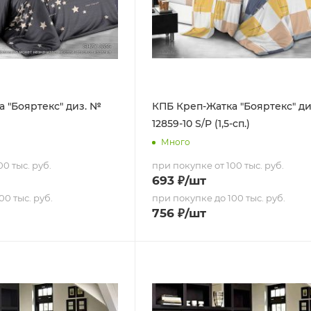
 "Бояртекс" диз. №
КПБ Креп-Жатка "Бояртекс" д
12859-10 S/P (1,5-сп.)
Много
0 тыс. руб.
при покупке от 100 тыс. руб.
693
₽
/шт
00 тыс. руб.
при покупке до 100 тыс. руб.
756
₽
/шт