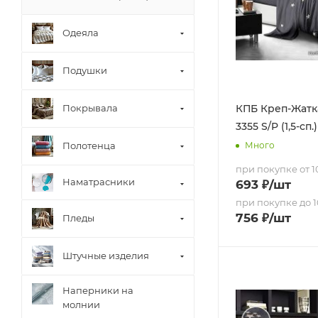
Одеяла
Подушки
Покрывала
КПБ Креп-Жатка
3355 S/P (1,5-сп.)
Много
Полотенца
при покупке от 10
Наматрасники
693
₽
/шт
при покупке до 1
756
₽
/шт
Пледы
Штучные изделия
Наперники на
молнии