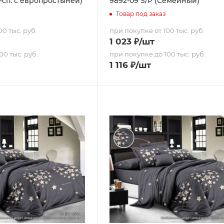
,0-сп. с европростыней)
9892-09 S/P (Семейный)
Товар под заказ
0 тыс. руб.
при покупке от 100 тыс. руб.
1 023
₽
/шт
00 тыс. руб.
при покупке до 100 тыс. руб.
1 116
₽
/шт