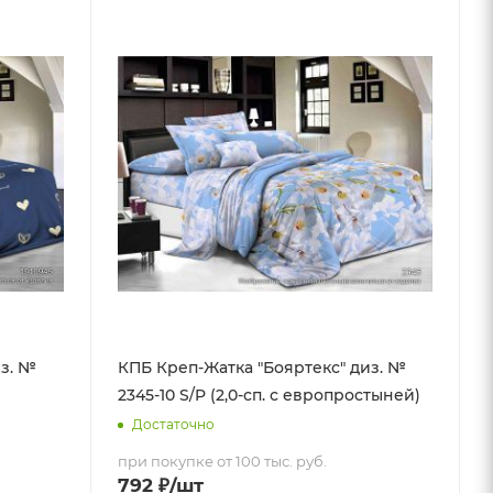
из. №
КПБ Креп-Жатка "Бояртекс" диз. №
2345-10 S/P (2,0-сп. с европростыней)
Достаточно
при покупке от 100 тыс. руб.
792
₽
/шт