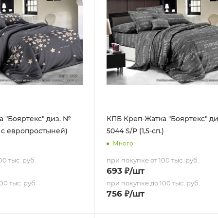
 "Бояртекс" диз. №
КПБ Креп-Жатка "Бояртекс" д
п. с европростыней)
5044 S/P (1,5-сп.)
Много
0 тыс. руб.
при покупке от 100 тыс. руб.
693
₽
/шт
00 тыс. руб.
при покупке до 100 тыс. руб.
756
₽
/шт