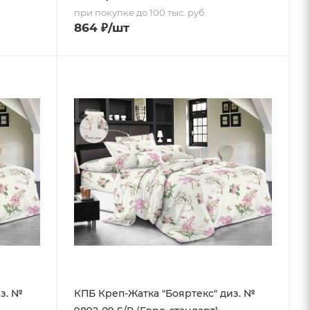
при покупке до 100 тыс. руб.
864
₽
/шт
из. №
КПБ Креп-Жатка "Бояртекс" диз. №