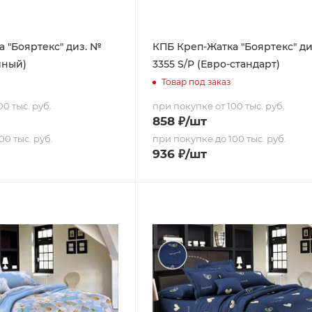
 "Бояртекс" диз. №
КПБ Креп-Жатка "Бояртекс" д
йный)
3355 S/P (Евро-стандарт)
Товар под заказ
0 тыс. руб.
при покупке от 100 тыс. руб.
858
₽
/шт
00 тыс. руб.
при покупке до 100 тыс. руб.
936
₽
/шт