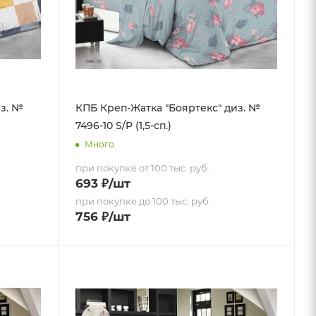
из. №
КПБ Креп-Жатка "Бояртекс" диз. №
7496-10 S/P (1,5-сп.)
Много
при покупке от 100 тыс. руб.
693
₽
/шт
при покупке до 100 тыс. руб.
756
₽
/шт