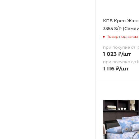
КПБ Креп-Жатка
3355 S/P (Семе
Товар под заказ
при покупке от 10
1 023
₽
/шт
при покупке до 1
1 116
₽
/шт