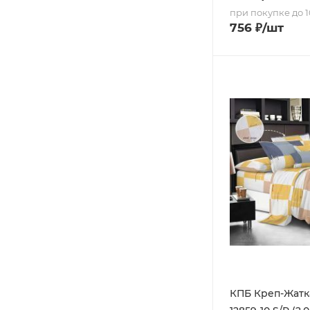
при покупке до 1
756
₽
/шт
КПБ Креп-Жатка