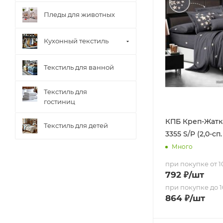
Пледы для животных
Кухонный текстиль
Текстиль для ванной
Текстиль для
гостиниц
КПБ Креп-Жатка
Текстиль для детей
3355 S/P (2,0-с
Много
при покупке от 10
792
₽
/шт
при покупке до 1
864
₽
/шт