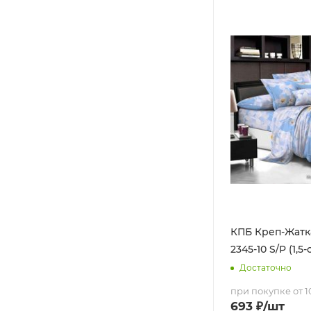
КПБ Креп-Жатка
2345-10 S/P (1,5-с
Достаточно
при покупке от 10
693
₽
/шт