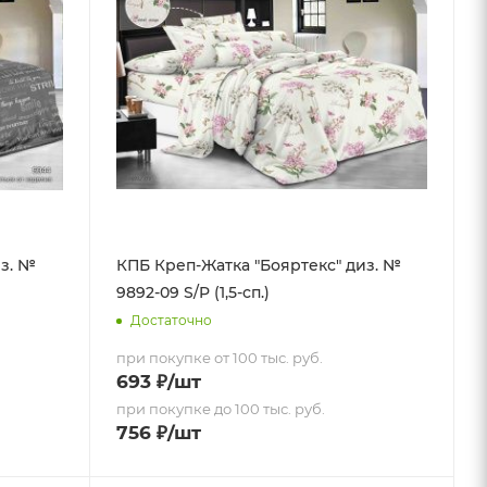
из. №
КПБ Креп-Жатка "Бояртекс" диз. №
9892-09 S/P (1,5-сп.)
Достаточно
при покупке от 100 тыс. руб.
693
₽
/шт
при покупке до 100 тыс. руб.
756
₽
/шт