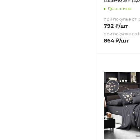
12859-10 S/P (2
Достаточно
при покупке от 10
792
₽
/шт
при покупке до 1
864
₽
/шт