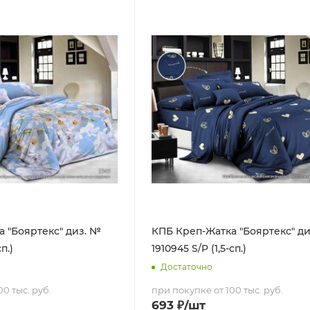
 "Бояртекс" диз. №
КПБ Креп-Жатка "Бояртекс" д
п.)
1910945 S/P (1,5-сп.)
Достаточно
0 тыс. руб.
при покупке от 100 тыс. руб.
693
₽
/шт