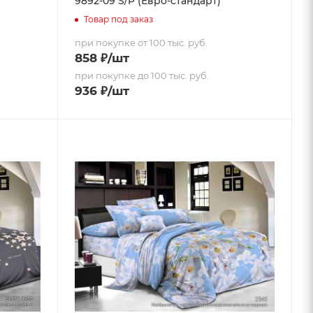
9892-09 S/P (Евро-стандарт)
Товар под заказ
при покупке от 100 тыс. руб.
858
₽
/шт
при покупке до 100 тыс. руб.
936
₽
/шт