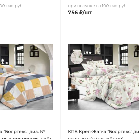
00 тыс. руб.
при покупке до 100 тыс. руб.
756
₽
/шт
 "Бояртекс" диз. №
КПБ Креп-Жатка "Бояртекс" д