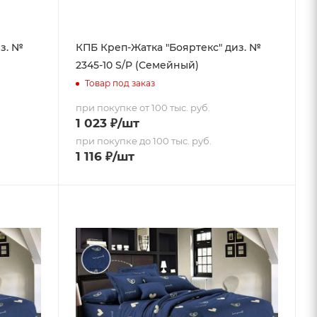
из. №
КПБ Креп-Жатка "Бояртекс" диз. №
2345-10 S/P (Семейный)
Товар под заказ
при покупке от 100 тыс. руб.
1 023
₽
/шт
при покупке до 100 тыс. руб.
1 116
₽
/шт