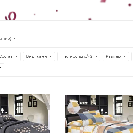
вание)
Состав
Вид ткани
Плотность,гр/м2
Размер