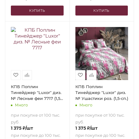
КУПИТЬ
КУПИТЬ
КПБ Поплин
КПБ Поплин
Тинейджер "Luxor" диз.
Тинейджер "Luxor" диз.
№ Лесные феи 7717 (1,5-
№ Ушастики роз. (1,5-сп.)
сп.)
Много
Много
при покупке от 100 тыс.
при покупке от 100 тыс.
руб.
руб.
1 375
₽
/шт
1 375
₽
/шт
при покупке до 100 тыс.
при покупке до 100 тыс.